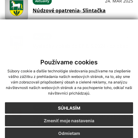
24. MAR 2025
Aktuality
Núdzové opatrenia- Slintačka
11. JÚN 2024
Aktuality
Výsledky volieb do EP 8.6.2024 - za obec
Používame cookies
11. APR 2024
Súbory cookie a ďalšie technológie sledovania používame na zlepšenie
Aktuality
vášho zážitku z prehliadania našich webových stránok, na to, aby sme
Pozvánka VSE/fotovoltika
vám zobrazovali prispôsobený obsah a cielené reklamy, na analýzu
návštevnosti našich webových stránok a na pochopenie toho, odkiaľ naši
návštevníci prichádzajú.
11. APR 2024
Aktuality
SÚHLASÍM
Výsledky volieb prezidenta SR v obci dňa
Zmeniť moje nastavenia
6.4.2024
Odmietam