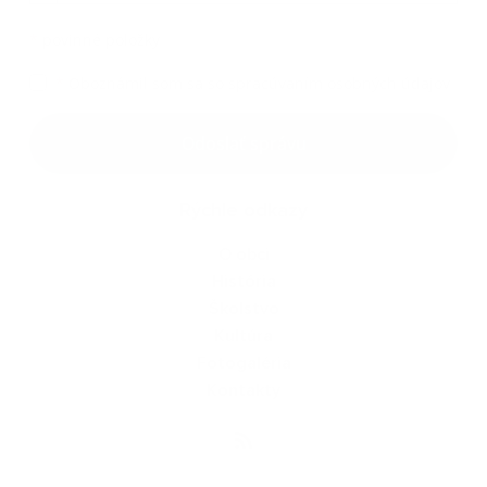
*
povinné položky
*
Oboznámil som sa so
spracúvaním osobných údajov
Google reCaptcha Response
Odoslať správu
Rýchle odkazy
O obci
História
Školstvo
Kultúra
Fotogaléria
Kontakty