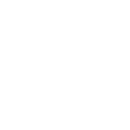
*
Priezvisko:
*
E-mailová adresa:
Text vašej správy...
*
Text vašej správy:
Príloha:
Príloha