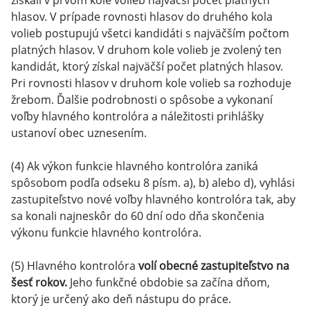
získali v prvom kole volieb najväčší počet platných
hlasov. V prípade rovnosti hlasov do druhého kola
volieb postupujú všetci kandidáti s najväčším počtom
platných hlasov. V druhom kole volieb je zvolený ten
kandidát, ktorý získal najväčší počet platných hlasov.
Pri rovnosti hlasov v druhom kole volieb sa rozhoduje
žrebom. Ďalšie podrobnosti o spôsobe a vykonaní
voľby hlavného kontrolóra a náležitosti prihlášky
ustanoví obec uznesením.
(4) Ak výkon funkcie hlavného kontrolóra zaniká
spôsobom podľa odseku 8 písm. a), b) alebo d), vyhlási
zastupiteľstvo nové voľby hlavného kontrolóra tak, aby
sa konali najneskôr do 60 dní odo dňa skončenia
výkonu funkcie hlavného kontrolóra.
(5) Hlavného kontrolóra
volí obecné zastupiteľstvo na
šesť rokov.
Jeho funkčné obdobie sa začína dňom,
ktorý je určený ako deň nástupu do práce.