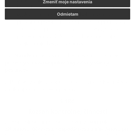
zamestnanca,
Zmeniť moje nastavenia
b) hrubo alebo opakovane zanedbáva povinnosti
vyplývajúce z jeho funkcie a bol na to aspoň raz
Odmietam
písomne upozornený obecným zastupiteľstvom,
c) uvedie nepravdivý údaj v čestnom vyhlásení
podávanom podľa § 18 ods. 1 alebo v údajoch o
svojich majetkových pomeroch.
(10)
Na odvolanie
hlavného kontrolóra z funkcie
je
potrebný súhlas nadpolovičnej väčšiny všetkých
poslancov.
(11) Dňom zániku výkonu funkcie hlavného kontrolóra
zaniká aj jeho pracovný pomer.
§ 18d
Rozsah kontrolnej činnosti
(1) Kontrolnou činnosťou sa rozumie
kontrola
zákonnosti, účinnosti, hospodárnosti a efektívnosti pri