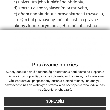
c) uplynutím jeho funkčného obdobia,
d) smrťou alebo vyhlásením za mŕtveho,
e) dňom nadobudnutia právoplatnosti rozsudku,
ktorým bol pozbavený spôsobilosti na právne
úkony alebo ktorým bola jeho spôsobilosť na
právne úkony obmedzená,
f) dňom nadobudnutia právoplatnosti rozsudku,
ktorým bol odsúdený za úmyselný trestný čin
alebo právoplatne odsúdený za trestný čin, ak
výkon trestu odňatia slobody nebol podmienečne
odložený,
Používame cookies
g) dňom, keď začal vykonávať funkciu podľa § 18
Súbory cookie a ďalšie technológie sledovania používame na zlepšenie
ods. 2.
vášho zážitku z prehliadania našich webových stránok, na to, aby sme
vám zobrazovali prispôsobený obsah a cielené reklamy, na analýzu
(9)
Obecné zastupiteľstvo môže odvolať hlavného
návštevnosti našich webových stránok a na pochopenie toho, odkiaľ naši
kontrolóra z funkcie
, ak
návštevníci prichádzajú.
a) opakovane alebo zvlášť hrubým spôsobom
SÚHLASÍM
poruší povinnosti zamestnanca alebo vedúceho