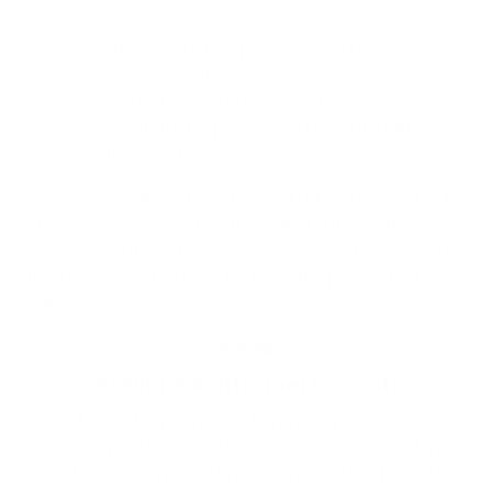
majetku,
d) osoby, ktorým boli poskytnuté z rozpočtu obce
účelové dotácie alebo návratné finančné
výpomoci, či nenávratné finančné výpomoci
podľa osobitného predpisu v rozsahu nakladania
s týmito prostriedkami.
(3) Kontrolná činnosť podľa odseku 1 sa nevzťahuje na
konanie, v ktorom v oblasti verejnej správy obec
rozhoduje o právach, právom chránených záujmoch
alebo povinnostiach fyzických osôb a právnických
osôb.
§ 18e
Pravidlá kontrolnej činnosti
Hlavný kontrolór pri výkone kontrolnej činnosti
postupuje podľa pravidiel, ktoré ustanovuje osobitný
zákon.16a) Ďalšie podrobnosti o pravidlách kontrolnej