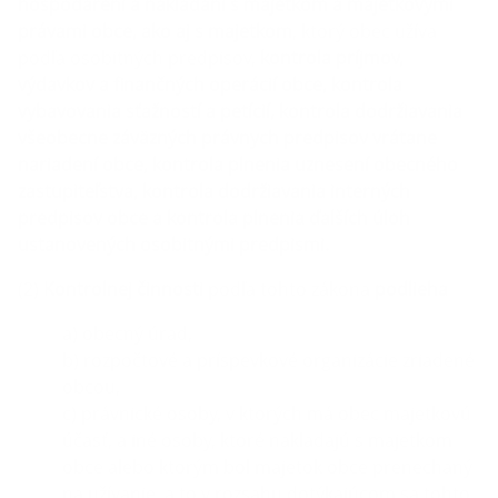
hospodárení a nakladaní s majetkom a majetkovými
právami obce, ako aj s majetkom
, ktorý obec užíva
podľa osobitných predpisov,
kontrola príjmov,
výdavkov a finančných operácií obce, kontrola
vybavovania sťažností a petícií, kontrola dodržiavania
všeobecne záväzných právnych predpisov vrátane
nariadení obce, kontrola plnenia uznesení obecného
zastupiteľstva, kontrola dodržiavania interných
predpisov obce a kontrola plnenia ďalších úloh
ustanovených osobitnými predpismi.
(2)
Kontrolnej činnosti
podľa tohto zákona
podlieha
a) obecný úrad,
b) rozpočtové a príspevkové organizácie zriadené
obcou,
c) právnické osoby, v ktorých má obec majetkovú
účasť, a iné osoby, ktoré nakladajú s majetkom
obce alebo ktorým bol majetok obce prenechaný
na užívanie, a to v rozsahu dotýkajúcom sa tohto