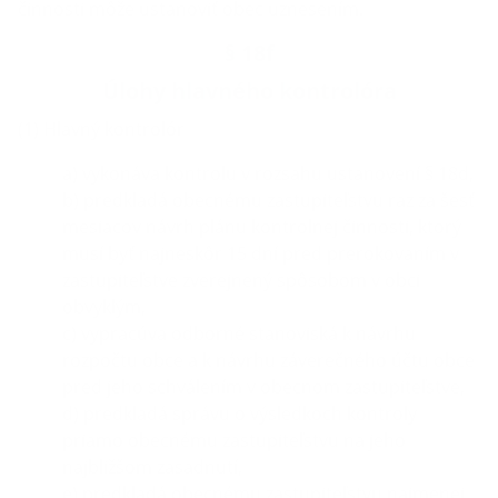
činnosti môže ustanoviť obec uznesením.
§ 18f
Úlohy hlavného kontrolóra
(1) Hlavný kontrolór
a) vykonáva kontrolu v rozsahu ustanovení § 18d,
b) predkladá obecnému zastupiteľstvu raz za šesť
mesiacov návrh plánu kontrolnej činnosti, ktorý
musí byť najneskôr 15 dní pred prerokovaním v
zastupiteľstve zverejnený spôsobom v obci
obvyklým,
c) vypracúva odborné stanoviská k návrhu
rozpočtu obce a k návrhu záverečného účtu obce
pred jeho schválením v obecnom zastupiteľstve,
d) predkladá správu o výsledkoch kontroly
priamo obecnému zastupiteľstvu na jeho
najbližšom zasadnutí,
e) predkladá obecnému zastupiteľstvu najmenej