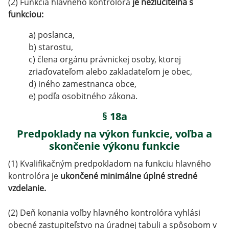
(2) Funkcia hlavného kontrolóra
je nezlučiteľná s
funkciou:
a) poslanca,
b) starostu,
c) člena orgánu právnickej osoby, ktorej
zriaďovateľom alebo zakladateľom je obec,
d) iného zamestnanca obce,
e) podľa osobitného zákona.
§ 18a
Predpoklady na výkon funkcie, voľba a
skončenie výkonu funkcie
(1) Kvalifikačným predpokladom na funkciu hlavného
kontrolóra je
ukončené minimálne úplné stredné
vzdelanie.
(2) Deň konania voľby hlavného kontrolóra vyhlási
obecné zastupiteľstvo na úradnej tabuli a spôsobom v