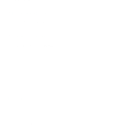
*
E-mailová adresa:
Text vašej správy...
*
Text vašej správy:
Príloha:
Príloha
*
povinné položky