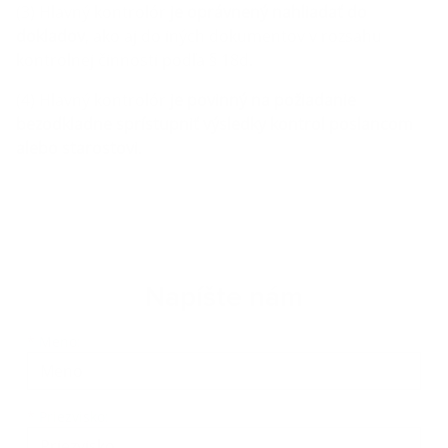
(3) Hlavný kontrolór
je oprávnený nahliadať do
dokladov
, ako aj do iných dokumentov v rozsahu
kontrolnej činnosti podľa § 18d.
(4) Hlavný kontrolór
je povinný na požiadanie
bezodkladne sprístupniť výsledky kontrol poslancom
alebo starostovi
.
Napíšte nám
Meno
Priezvisko
E-mailová adresa
*
Meno:
*
Priezvisko: