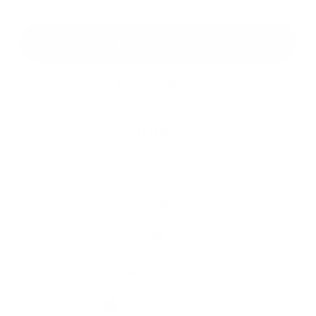
*
Oboznámil som sa so
spracúvaním osobných údajov
Google reCaptcha Response
Odoslať správu
Rýchle odkazy
O obci
História
Školstvo
Kultúra
Fotogaléria
Kontakty
Kontaktné informácie
+421 51 779 01 32