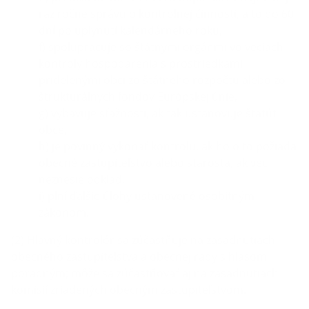
raz ročne správu o kontrolnej činnosti, a to do 60
dní po uplynutí kalendárneho roku,
f) spolupracuje so štátnymi orgánmi vo veciach
kontroly hospodárenia s prostriedkami
pridelenými obci zo štátneho rozpočtu alebo zo
štrukturálnych fondov Európskej únie,
g) vybavuje sťažnosti, ak tak ustanovuje štatút
obce,
h) je povinný vykonať kontrolu, ak ho o to požiada
obecné zastupiteľstvo alebo starosta, ak vec
neznesie odklad,
i) plní ďalšie úlohy ustanovené osobitným
zákonom.
(2) Hlavný kontrolór sa zúčastňuje na zasadnutiach
obecného zastupiteľstva a obecnej rady s hlasom
poradným; môže sa zúčastňovať aj na zasadnutiach
komisií zriadených obecným zastupiteľstvom.