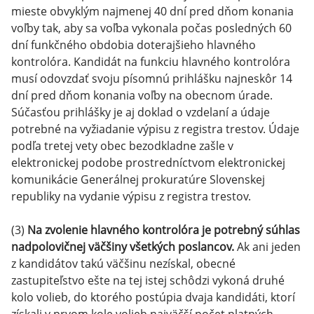
mieste obvyklým najmenej 40 dní pred dňom konania
voľby tak, aby sa voľba vykonala počas posledných 60
dní funkčného obdobia doterajšieho hlavného
kontrolóra. Kandidát na funkciu hlavného kontrolóra
musí odovzdať svoju písomnú prihlášku najneskôr 14
dní pred dňom konania voľby na obecnom úrade.
Súčasťou prihlášky je aj doklad o vzdelaní a údaje
potrebné na vyžiadanie výpisu z registra trestov. Údaje
podľa tretej vety obec bezodkladne zašle v
elektronickej podobe prostredníctvom elektronickej
komunikácie Generálnej prokuratúre Slovenskej
republiky na vydanie výpisu z registra trestov.
(3)
Na zvolenie hlavného kontrolóra je potrebný súhlas
nadpolovičnej väčšiny všetkých poslancov.
Ak ani jeden
z kandidátov takú väčšinu nezískal, obecné
zastupiteľstvo ešte na tej istej schôdzi vykoná druhé
kolo volieb, do ktorého postúpia dvaja kandidáti, ktorí