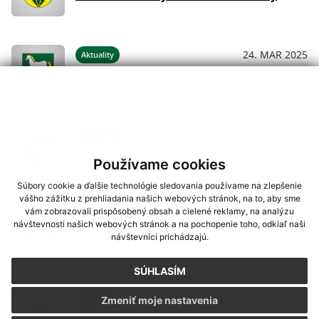
24. MAR 2025
Aktuality
Núdzové opatrenia- Slintačka
11. JÚN 2024
Aktuality
Výsledky volieb do EP 8.6.2024 - za obec
Používame cookies
Súbory cookie a ďalšie technológie sledovania používame na zlepšenie
vášho zážitku z prehliadania našich webových stránok, na to, aby sme
vám zobrazovali prispôsobený obsah a cielené reklamy, na analýzu
11. APR 2024
Aktuality
návštevnosti našich webových stránok a na pochopenie toho, odkiaľ naši
návštevníci prichádzajú.
Pozvánka VSE/fotovoltika
SÚHLASÍM
11. APR 2024
Zmeniť moje nastavenia
Aktuality