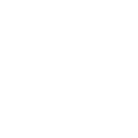
Meno
Priezvisko
E-mailová adresa
*
Meno:
*
Priezvisko:
*
E-mailová adresa:
Text vašej správy...
*
Text vašej správy: