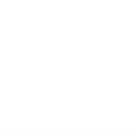
Kontaktné informácie
+421 51 779 01 32
info@lesicek.sk
využite možnosť získavania aktuálnych informácií s využitím RSS
,
CMS systém (redakčný) systém ECHELON 2,
Mapa stránok
,
web portál
,
webhosting
,
webex.digital, s.r.o.
,
domény
,
registrácia domény
,
spoločnosť webex.digital, s.r.o.
,
technický prevádzkovateľ
Posledná aktualizácia:
31.07.2026
Vytlačiť stránku
|
Vyhlásenie o prístupnosti
Autorské práva
|
Cookies
.
.
.
.
.
.