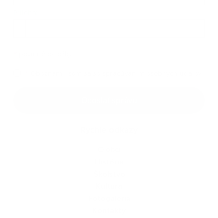
Príloha:
Príloha
*
povinné položky
*
Oboznámil som sa so
spracúvaním osobných údajov
Google reCaptcha Response
Odoslať správu
Rýchle odkazy
O obci
História
Školstvo
Kultúra
Fotogaléria
Kontakty