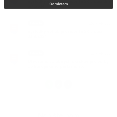
Výsledky volieb prezidenta SR v obci dňa
Odmietam
6.4.2024
25. MAR 2024
Aktuality
Výsledky volieb prezidenta SR v obci
23.3.2024
12. MAR 2024
Aktuality
Utvorenie volebných okrskov pre voľby
do Európskeho parlamentu
1
2
>
Napíšte nám