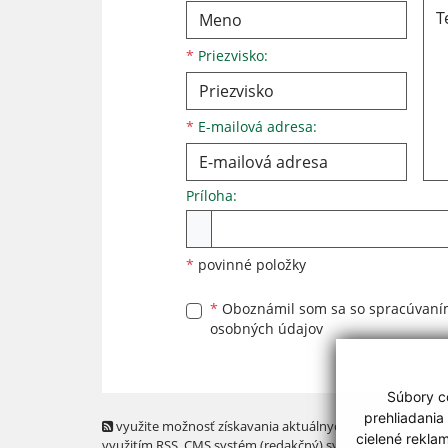
*
Priezvisko:
*
E-mailová adresa:
Príloha:
Príloha
*
povinné položky
*
Oboznámil som sa so
spracúvan
osobných údajov
Súbory co
prehliadania
využite možnosť získavania aktuálnych informácií s
cielené rekla
využitím RSS
, CMS systém (redakčný) systém ECHELON 2,