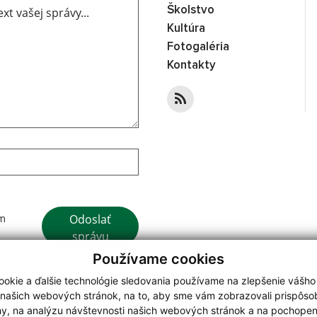
Školstvo
Kultúra
Fotogaléria
Kontakty
Google reCaptcha Response
Odoslať
ím
správu
Používame cookies
okie a ďalšie technológie sledovania používame na zlepšenie vášho
 našich webových stránok, na to, aby sme vám zobrazovali prispôs
my, na analýzu návštevnosti našich webových stránok a na pochopeni