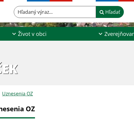
Hľadaný výraz...
Hľadať
Život v obci
Zverejňova
ČEK
Uznesenia OZ
nesenia OZ