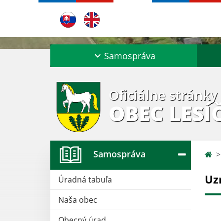
Samospráva
Oficiálne stránky
OBEC LESÍ
Samospráva
Uz
Úradná tabuľa
Naša obec
Obecný úrad