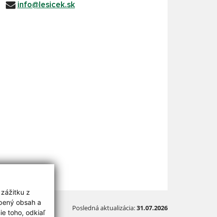
info@lesicek.sk
 zážitku z
obený obsah a
Posledná aktualizácia:
31.07.2026
e toho, odkiaľ