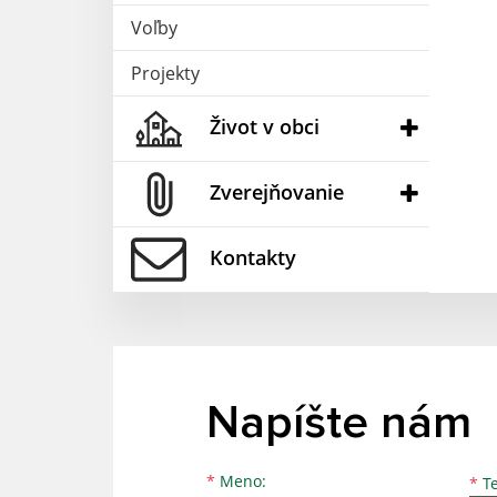
Voľby
Projekty
Život v obci
Zverejňovanie
Kontakty
Napíšte nám
Meno
Priezvisko
E-mailová adresa
*
Meno:
*
Te