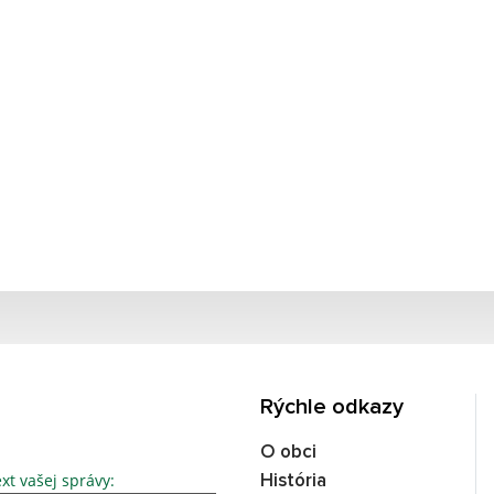
Rýchle odkazy
O obci
Text vašej správy...
xt vašej správy:
História