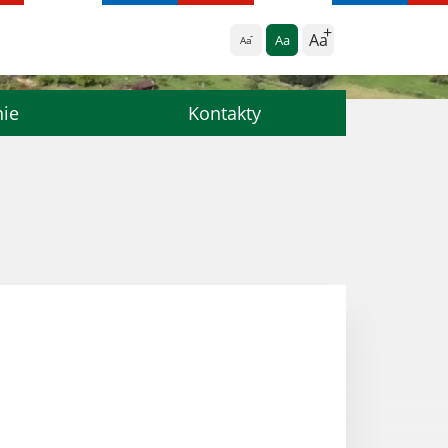
Aa
Aa
Aa
nie
Kontakty