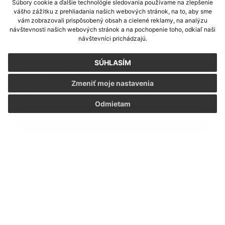
Súbory cookie a ďalšie technológie sledovania používame na zlepšenie
vášho zážitku z prehliadania našich webových stránok, na to, aby sme
vám zobrazovali prispôsobený obsah a cielené reklamy, na analýzu
Príloha:
návštevnosti našich webových stránok a na pochopenie toho, odkiaľ naši
návštevníci prichádzajú.
Príloha
SÚHLASÍM
*
povinné položky
Zmeniť moje nastavenia
*
Oboznámil som sa so
spracúvaním osobných údajov
Odmietam
Google reCaptcha Response
Odoslať správu
Rýchle odkazy
O obci
História
Školstvo
Kultúra
Fotogaléria