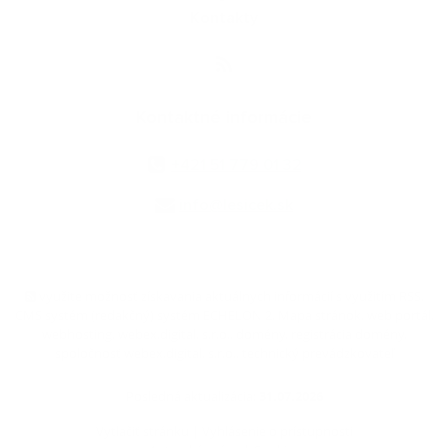
Kontakty
Kontaktné informácie
+421 51 779 01 32
info@lesicek.sk
využite možnosť získavania aktuálnych informácií s využitím RSS
,
CMS systém (redakčný) systém ECHELON 2,
Mapa stránok
,
web portál
,
webhosting
,
webex.digital, s.r.o.
,
domény
,
registrácia domény
,
spoločnosť webex.digital, s.r.o.
,
technický prevádzkovateľ
Posledná aktualizácia:
31.07.2026
Vytlačiť stránku
|
Vyhlásenie o prístupnosti