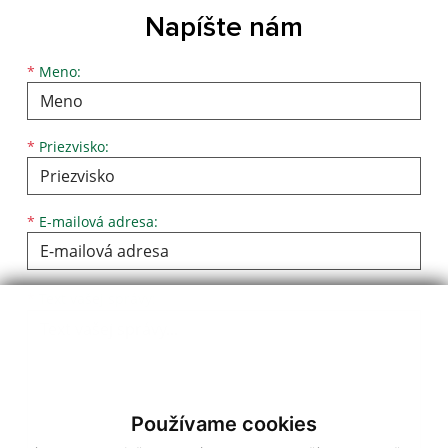
Napíšte nám
Meno
Priezvisko
E-mailová adresa
*
Meno:
*
Priezvisko:
*
E-mailová adresa:
Text vašej správy...
*
Text vašej správy:
Používame cookies