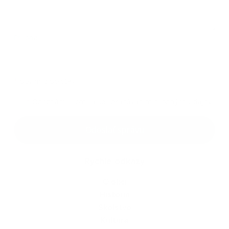
Príloha:
Príloha
*
povinné položky
*
Oboznámil som sa so
spracúvaním osobných údajov
Google reCaptcha Response
Odoslať správu
Rýchle odkazy
O obci
História
Školstvo
Kultúra