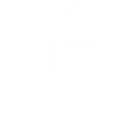
Fotogaléria
Kontakty
Kontaktné informácie
+421 51 779 01 32
info@lesicek.sk
využite možnosť získavania aktuálnych informácií s využitím RSS
,
CMS systém (redakčný) systém ECHELON 2,
Mapa stránok
,
web portál
,
webhosting
,
webex.digital, s.r.o.
,
domény
,
registrácia domény
,
spoločnosť webex.digital, s.r.o.
,
technický prevádzkovateľ
Posledná aktualizácia:
31.07.2026
Vytlačiť stránku
|
Vyhlásenie o prístupnosti