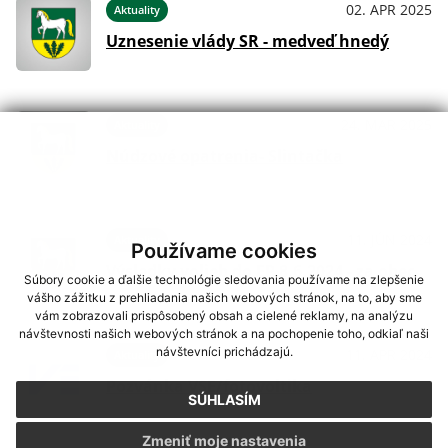
02. APR 2025
Aktuality
Uznesenie vlády SR - medveď hnedý
24. MAR 2025
Aktuality
Núdzové opatrenia- Slintačka
11. JÚN 2024
Aktuality
Používame cookies
Výsledky volieb do EP 8.6.2024 - za obec
Súbory cookie a ďalšie technológie sledovania používame na zlepšenie
vášho zážitku z prehliadania našich webových stránok, na to, aby sme
vám zobrazovali prispôsobený obsah a cielené reklamy, na analýzu
návštevnosti našich webových stránok a na pochopenie toho, odkiaľ naši
návštevníci prichádzajú.
11. APR 2024
Aktuality
Pozvánka VSE/fotovoltika
SÚHLASÍM
Zmeniť moje nastavenia