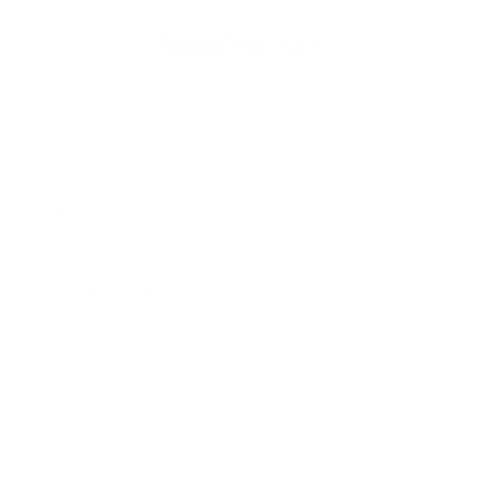
Napíšte nám
Meno
Priezvisko
E-mailová adresa
*
Meno:
*
Priezvisko:
*
E-mailová adresa:
Text vašej správy...
*
Text vašej správy: