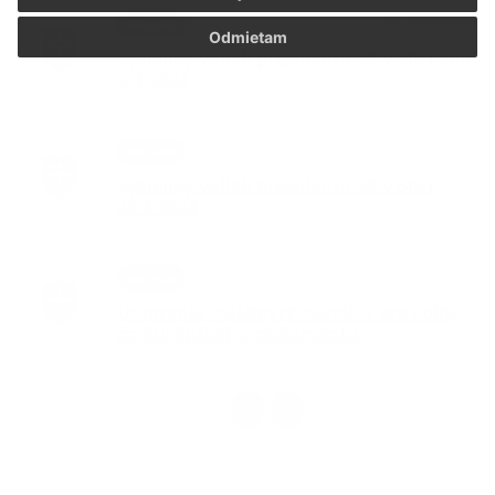
11. APR 2024
Aktuality
Odmietam
Výsledky volieb prezidenta SR v obci dňa
6.4.2024
25. MAR 2024
Aktuality
Výsledky volieb prezidenta SR v obci
23.3.2024
12. MAR 2024
Aktuality
Utvorenie volebných okrskov pre voľby
do Európskeho parlamentu
1
2
>