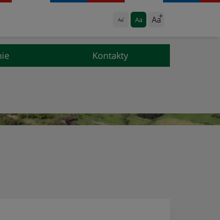
Aa
Aa
Aa
nie
Kontakty