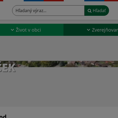
Hľadaný výraz...
Hľadať
Život v obci
Zverejňova
ČEK
od