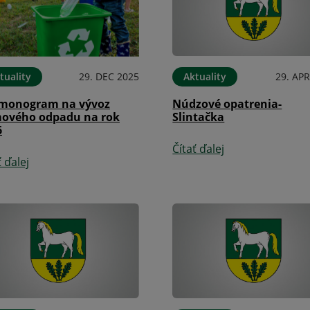
tuality
29. DEC 2025
Aktuality
29. APR
monogram na vývoz
Núdzové opatrenia-
ového odpadu na rok
Slintačka
6
Čítať ďalej
ť ďalej