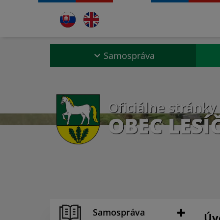
Samospráva
Oficiálne stránky
OBEC LESÍ
Samospráva
Úv