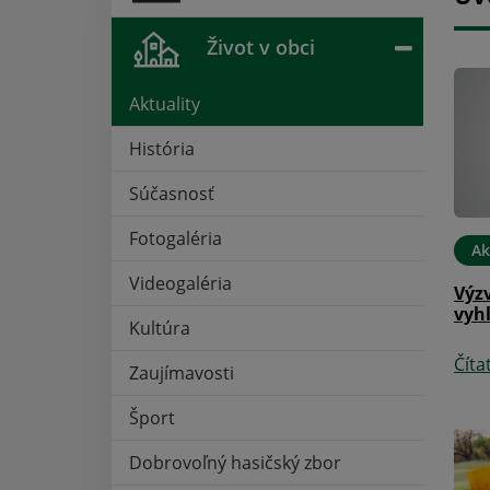
Život v obci
Aktuality
História
Súčasnosť
Fotogaléria
25. MAR 2024
Aktuality
12. MAR 2024
Ak
Videogaléria
ieb prezidenta
Utvorenie volebných okrskov
Výz
3.2024
pre voľby do Európskeho
vyh
Kultúra
parlamentu
Číta
Zaujímavosti
Čítať ďalej
Šport
Dobrovoľný hasičský zbor