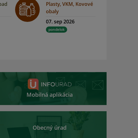
pad
Plasty, VKM, Kovové
obaly
07. sep 2026
pondelok
Mobilná aplikácia
Obecný úrad