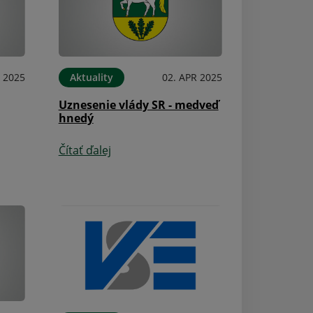
 2025
Aktuality
02. APR 2025
Aktuality
Uznesenie vlády SR - medveď
hnedý
Oznámenie o ča
konania volieb 
Čítať ďalej
Čítať ďalej