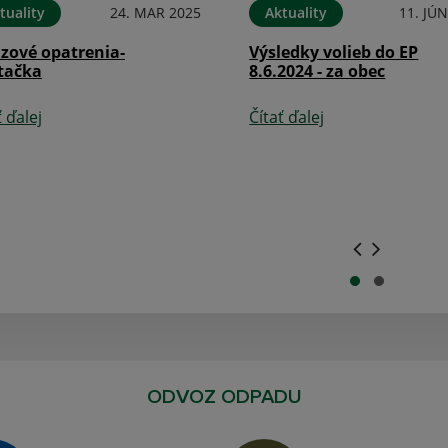
tuality
24. MAR 2025
Aktuality
11. JÚ
zové opatrenia-
Výsledky volieb do EP
ntačka
8.6.2024 - za obec
ť ďalej
Čítať ďalej
.
.
ODVOZ ODPADU