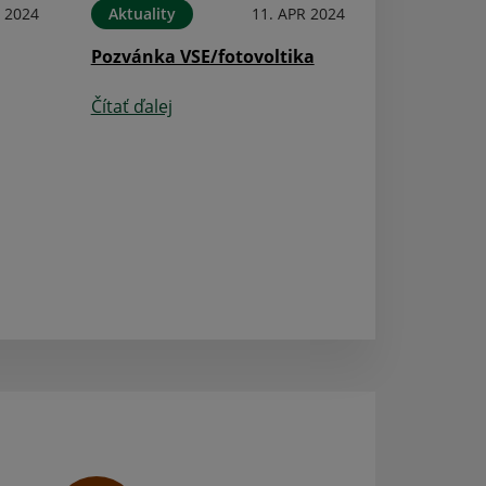
N 2024
Aktuality
11. APR 2024
Aktuality
Pozvánka VSE/fotovoltika
Utvorenie voleb
pre voľby prezi
Čítať ďalej
Čítať ďalej