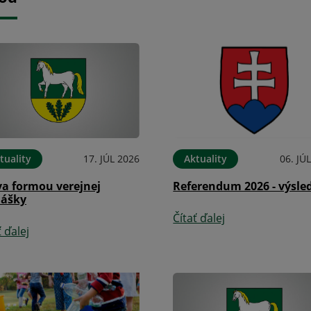
tuality
17. JÚL 2026
Aktuality
06. JÚ
va formou verejnej
Referendum 2026 - výsle
lášky
Čítať ďalej
ť ďalej