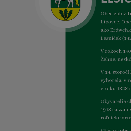
Obec založil
Lipovec. Obe
ako Erdwchke
Lesníček (19
V rokoch 1402
Žehne, nesk
V 19. storočí
vyhorela, v 
v roku 1828 
Obyvatelia c
1918 sa zame
roľnícke dru
Väčšina obyv