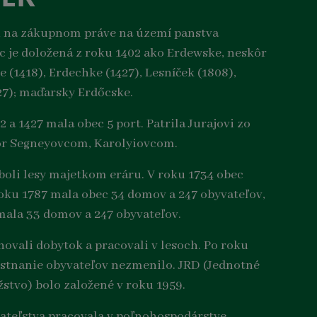
i na zákupnom práve na území panstva
c je doložená z roku 1402 ako Erdewske, neskôr
 (1418), Erdechke (1427), Lesníček (1808),
27); maďarsky Erdőcske.
 a 1427 mala obec 5 port. Patrila Jurajovi zo
ôr Segneyovcom, Karolyiovcom.
 boli lesy majetkom eráru. V roku 1734 obec
roku 1787 mala obec 34 domov a 247 obyvateľov,
mala 33 domov a 247 obyvateľov.
hovali dobytok a pracovali v lesoch. Po roku
stnanie obyvateľov nezmenilo. JRD (Jednotné
žstvo) bolo založené v roku 1959.
ateľstva pracovala v poľnohospodárstve,