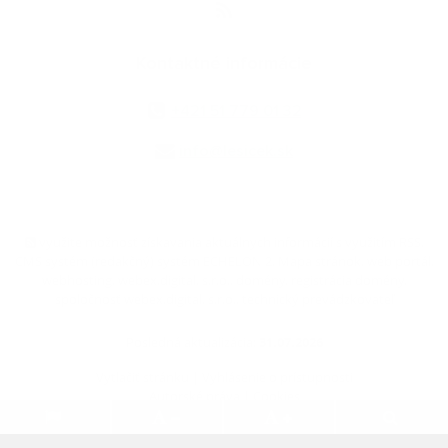
Kontaktné informácie
+421 51 779 01 32
info@lesicek.sk
využite možnosť získavania aktuálnych informácií s využitím RSS
,
CMS systém (redakčný) systém ECHELON 2,
Mapa stránok
,
web portál
,
webhosting
,
webex.digital, s.r.o.
,
domény
,
registrácia domény
,
spoločnosť webex.digital, s.r.o.
,
technický prevádzkovateľ
Posledná aktualizácia:
31.07.2026
Vytlačiť stránku
|
Vyhlásenie o prístupnosti
Autorské práva
|
Cookies
.
.
.
.
.
.