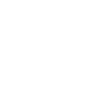
Meno
Priezvisko
E-mailová adresa
*
Meno:
*
Priezvisko:
*
E-mailová adresa:
Text vašej správy...
*
Text vašej správy: