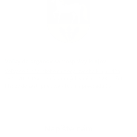
Voľby do orgánov samosprávy krajov
Voľby do Prešovského samosprávneho kraja - dňa
29.10.2022. Počet zúčastnených voličov - 128. Počet
hlasov do zastupiteľstva - 106, na predsedu 68
Napíšte nám