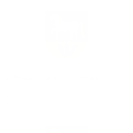
Voľby do orgánov samosprávy obce
Dátum konania - 29.10.2022.Počet platných hlasov pre
poslancov 118 pre starostu - 113 . Počet volených
poslancov - 5