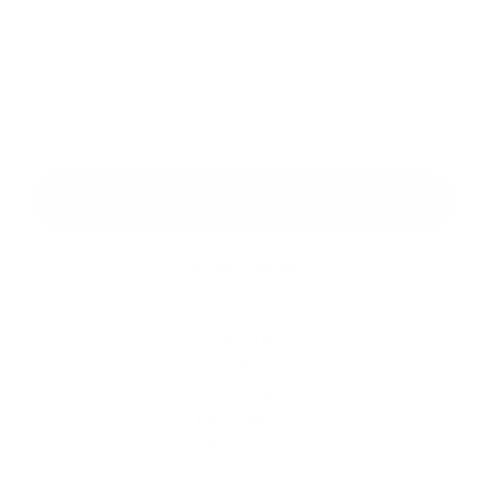
Príloha:
Príloha
*
povinné položky
*
Oboznámil som sa so
spracúvaním osobných údajov
Google reCaptcha Response
Odoslať správu
Rýchle odkazy
O obci
História
Školstvo
Kultúra
Fotogaléria
Kontakty