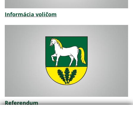
Informácia voličom
Referendum
Dátum uskutočnenia REFERENDA - 21.1.2023, Počet
voličov prítomných na hlasovaní - 22, ÁNO- 20 NIE - 2