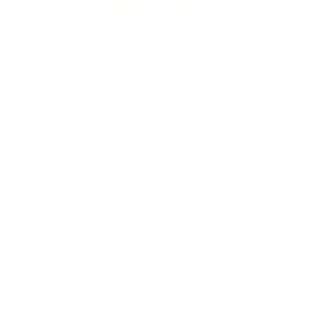
Voľby do orgánov samosprávy krajov
Voľby do Prešovského samosprávneho kraja - dňa
29.10.2022. Počet zúčastnených voličov - 128. Počet
hlasov do zastupiteľstva - 106, na predsedu 68
Napíšte nám
Meno
Priezvisko
E-mailová adresa
*
Meno:
*
Priezvisko: