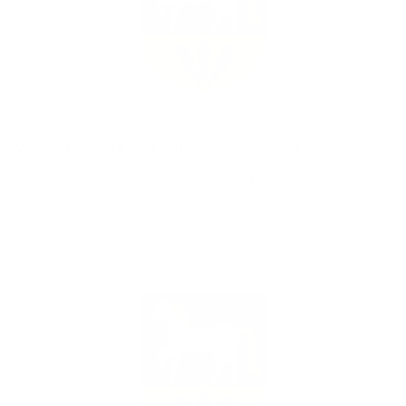
Voľby do orgánov samosprávy obce
Dátum konania - 29.10.2022.Počet platných hlasov pre
poslancov 118 pre starostu - 113 . Počet volených
poslancov - 5