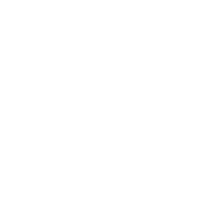
*
E-mailová adresa:
Text vašej správy...
*
Text vašej správy:
Príloha:
Príloha
*
povinné položky