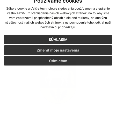
Používame cookies
Súbory cookie a ďalšie technológie sledovania používame na zlepšenie
vášho zážitku z prehliadania našich webových stránok, na to, aby sme
vám zobrazovali prispôsobený obsah a cielené reklamy, na analýzu
návštevnosti našich webových stránok a na pochopenie toho, odkiaľ naši
návštevníci prichádzajú.
SÚHLASÍM
Voľby do Národnej rady SR
Zmeniť moje nastavenia
Odmietam