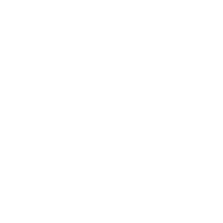
*
Oboznámil som sa so
spracúvaním osobných údajov
Google reCaptcha Response
Odoslať správu
Rýchle odkazy
O obci
História
Školstvo
Kultúra
Fotogaléria
Kontakty
Kontaktné informácie