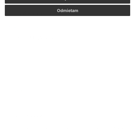
*
E-mailová adresa:
Odmietam
Text vašej správy...
*
Text vašej správy:
Príloha:
Príloha
*
povinné položky
*
Oboznámil som sa so
spracúvaním osobných údajov