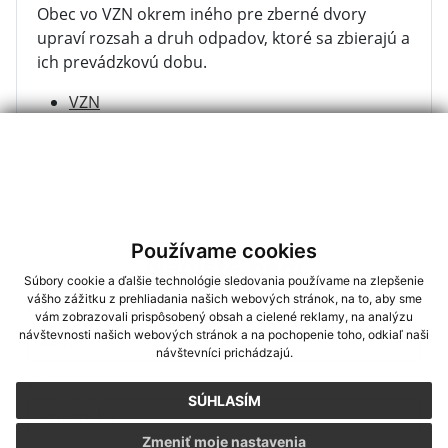
Obec vo VZN okrem iného pre zberné dvory
upraví rozsah a druh odpadov, ktoré sa zbierajú a
ich prevádzkovú dobu.
VZN
Používame cookies
Napíšte nám
Súbory cookie a ďalšie technológie sledovania používame na zlepšenie
vášho zážitku z prehliadania našich webových stránok, na to, aby sme
Meno
Priezvisko
E-mailová adresa
*
Meno:
vám zobrazovali prispôsobený obsah a cielené reklamy, na analýzu
návštevnosti našich webových stránok a na pochopenie toho, odkiaľ naši
návštevníci prichádzajú.
*
Priezvisko:
SÚHLASÍM
Zmeniť moje nastavenia