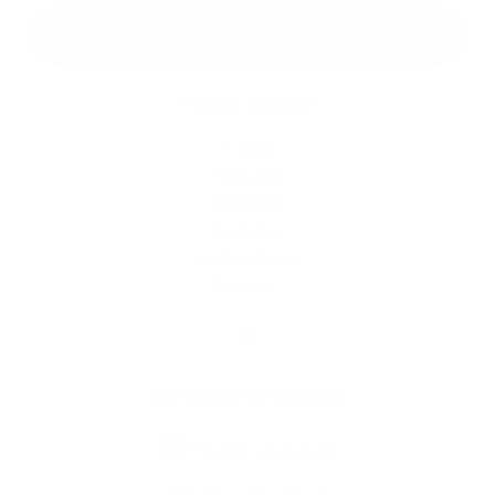
Google reCaptcha Response
Odoslať správu
Rýchle odkazy
O obci
História
Školstvo
Kultúra
Fotogaléria
Kontakty
Kontaktné informácie
+421 51 779 01 32
info@lesicek.sk