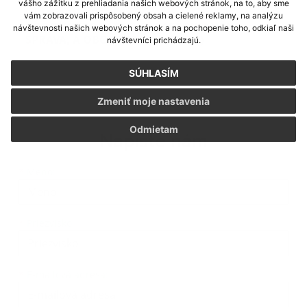
Cenník služieb: (VŠEOBECNÁ SPRÁVA,
vášho zážitku z prehliadania našich webových stránok, na to, aby sme
VNÚTORNÁ SPRÁVA, za
vám zobrazovali prispôsobený obsah a cielené reklamy, na analýzu
PÔDOHOSPODÁRSTVO, ČASŤ FINANČNÁ
návštevnosti našich webových stránok a na pochopenie toho, odkiaľ naši
SPRÁVA, A OBCHODNÁ ČINNOSŤ)
návštevníci prichádzajú.
SÚHLASÍM
Zmeniť moje nastavenia
Odmietam
Napíšte nám
Meno
Priezvisko
E-mailová adresa
*
Meno:
*
Priezvisko:
*
E-mailová adresa: