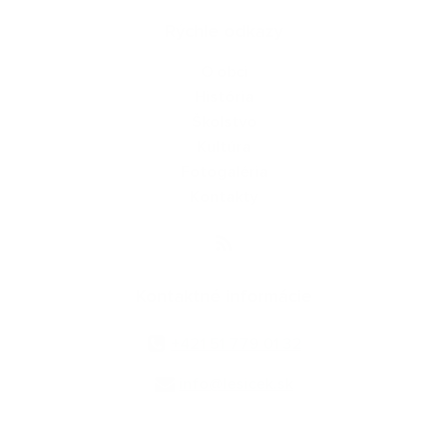
Rýchle odkazy
O obci
História
Školstvo
Kultúra
Fotogaléria
Kontakty
Kontaktné informácie
+421 51 779 01 32
info@lesicek.sk