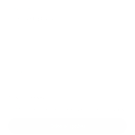
Text vašej správy...
*
Text vašej správy:
Príloha:
Príloha
*
povinné položky
*
Oboznámil som sa so
spracúvaním osobných údajov
Google reCaptcha Response
Odoslať správu