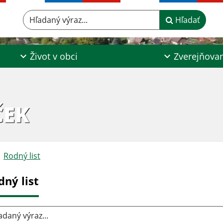
Hľadaný výraz...
Hľadať
Život v obci
Zverejňova
ČEK
Rodný list
dný list
aný výraz...