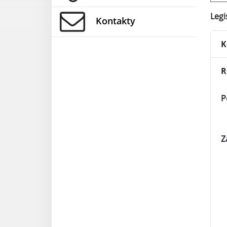
Legi
Kontakty
K
R
P
Z