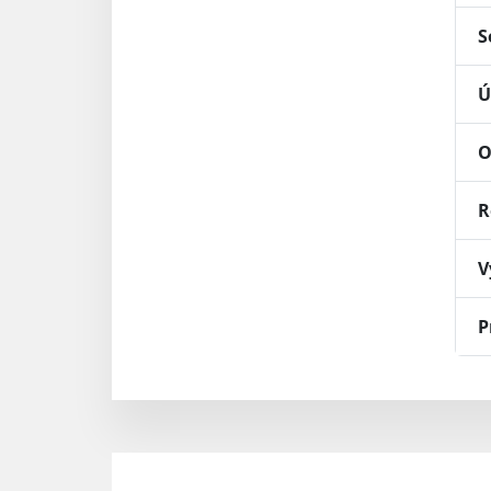
S
Ú
O
R
V
P