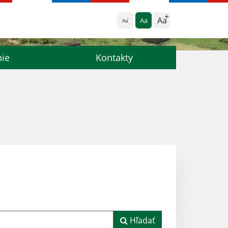
Aa
Aa
Aa
nie
Kontakty
Hľadať