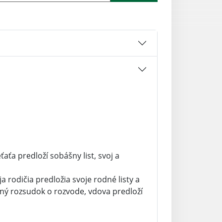
aťa predloží sobášny list, svoj a
a rodičia predložia svoje rodné listy a
ný rozsudok o rozvode, vdova predloží