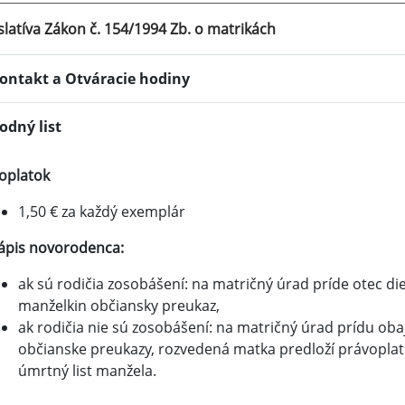
slatíva Zákon č. 154/1994 Zb. o matrikách
ontakt a Otváracie hodiny
odný list
oplatok
1,50 € za každý exemplár
ápis novorodenca:
ak sú rodičia zosobášení: na matričný úrad príde otec dieť
manželkin občiansky preukaz,
ak rodičia nie sú zosobášení: na matričný úrad prídu obaj
občianske preukazy, rozvedená matka predloží právoplat
úmrtný list manžela.