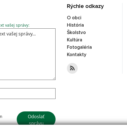
Rýchle odkazy
O obci
Text vašej správy...
xt vašej správy:
História
Školstvo
Kultúra
Fotogaléria
Kontakty
Google reCaptcha Response
Odoslať
ím
správu