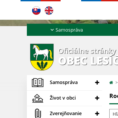
Samospráva
Oficiálne stránky
OBEC LESÍ
Samospráva
Ro
Život v obci
Hľad
Zverejňovanie