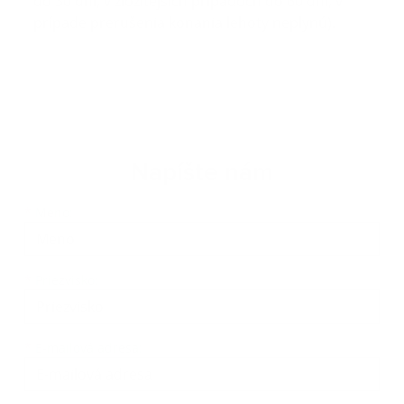
do 30 dní, v zložitejších prípadoch do 60 dní, v
prípade prerušenia konania lehoty neplynú).
Napíšte nám
Meno
Priezvisko
E-mailová adresa
*
Meno:
*
Priezvisko:
*
E-mailová adresa: