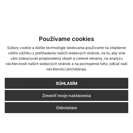
stavby preukáže rozpor s verejnými
záujmami alebo stavebník v určenej lehote
nesplní podmienky rozhodnutia o
dodatočnom povolení stavby nariadi
odstránenie stavby.
Používame cookies
Stavebný úrad nariadi odstránenie stavby aj v
Súbory cookie a ďalšie technológie sledovania používame na zlepšenie
prípade , ak stavebník v určenej lehote:
vášho zážitku z prehliadania našich webových stránok, na to, aby sme
vám zobrazovali prispôsobený obsah a cielené reklamy, na analýzu
nepredloží žiadosť o dodatočné povolenie
návštevnosti našich webových stránok a na pochopenie toho, odkiaľ naši
stavby,
návštevníci prichádzajú.
nesplní podmienky rozhodnutia o
dodatočnom povolení stavby.
SÚHLASÍM
Ak stavba bola začatá bez právoplatného
Zmeniť moje nastavenia
stavebného povolenia, t. j. stavebné povolenie
Odmietam
nenadobudlo právoplatnosť aj napriek tomu, že
bolo vydané, stavebný úrad posúdi súlad stavby s
verejnými záujmami a na základe záväzných
stanovísk podľa § 140b a podkladov predložených