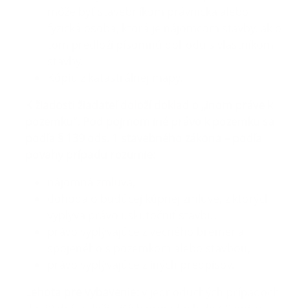
môže byť stavebníkom právnická alebo
fyzická osoba, ktorá je nájomcom stavby, ak o
tom predloží písomnú dohodu s vlastníkom
stavby.
Kópiu z katastrálnej mapy.
K žiadosti žiadateľ doloží doklad o „inom práve k
pozemku“. Pod pojmom iné právo k pozemku sa
podľa § 139 ods. 1 stavebného zákona – podľa
povahy prípadu rozumie:
nájomná zmluva,
dohoda o budúcej kúpnej zmluve, z ktorých
vyplýva právo uskutočniť stavbu,
právo vyplývajúce z vecného bremena
spojeného s pozemkom alebo stavbou,
právo vyplývajúce z iných predpisov.
Lehota pre vybavenie:
v jednoduchých prípadoch