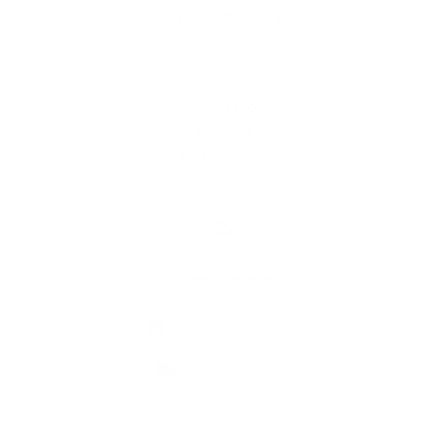
Rýchle odkazy
O obci
História
Školstvo
Kultúra
Fotogaléria
Kontakty
Kontaktné informácie
+421 51 779 01 32
info@lesicek.sk