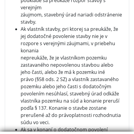
podklade sa preukáže rozpor stavby s
verejným
záujmom, stavebný úrad nariadi odstránenie
stavby.
Ak vlastník stavby, pri ktorej sa preukáže, že
jej dodatočné povolenie stavby nie je v
rozpore s verejnými záujmami, v priebehu
konania
nepreukáže, že je vlastníkom pozemku
zastavaného nepovolenou stavbou alebo
jeho časti, alebo že má k pozemku iné
právo (§58 ods. 2 SZ) a vlastník zastavaného
pozemku alebo jeho časti s dodatočným
povolením nesúhlasí, stavebný úrad odkáže
vlastníka pozemku na súd a konanie preruší
podľa § 137. Konanie o stavbe zostane
prerušené až do právoplatnosti rozhodnutia
súdu vo veci.
Ak sa v konaní o dodatočnom povolení