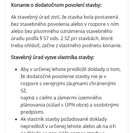
Konanie o dodatočnom povolení stavby:
Ak stavebný úrad zistí, že stavba bola postavená
bez stavebného povolenia alebo v rozpore s ním
alebo bez písomného oznámenia stavebného
úradu podľa § 57 ods. 2 SZ pri stavbách, ktoré
treba ohlásiť, začne z vlastného podnetu konanie.
Stavebný úrad vyzve vlastníka stavby:
Aby v určenej lehote predložil doklady o tom,
že dodatočné povolenie stavby nie je v
rozpore s verejnými záujmami chránenými
SZ,
najmä s cieľmi a zámermi územného
plánovania (súlad s ÚPN obce) a osobitnými
predpismi.
Ak vlastník stavby požadované doklady
nepredloží v určenej lehote alebo ak na ich