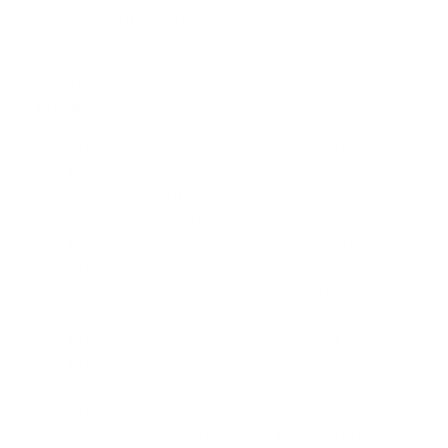
v stavebnom konaní stavebný úrad stavbu
dodatočne povolí.
K podaniu žiadosti o dodatočné povolenie sa
pripája:
vyplnené tlačivo „žiadosť o dodatočné
povolenie“,
doklad, ktorým žiadateľ preukazuje , že je
vlastníkom pozemku alebo stavby alebo, k
pozemku či stavbe má iné právo, ktoré ho
oprávňuje zriadiť na pozemku požadovanú
stavbu alebo vykonať zmenu stavby alebo
udržiavacie práce na nej,
projektovú dokumentáciu stavby (aj v
prípade zmeny) spracovanú podľa § 9
vyhlášky MŽP SR š. 436/2000 Z.z. ktorá musí
obsahovať
diferencované spracovanie podľa druhu a