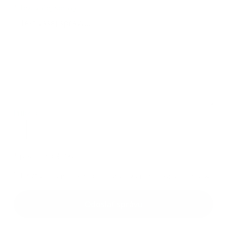
Text vašej správy...
*
Text vašej správy:
Príloha:
Príloha
*
povinné položky
*
Oboznámil som sa so
spracúvaním osobných údajov
Google reCaptcha Response
Odoslať správu