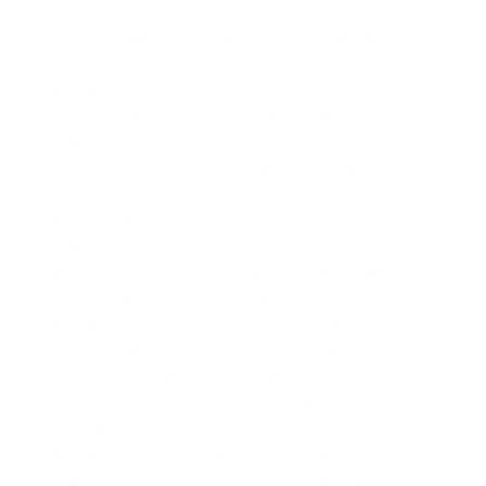
účelu stavby. Projektová dokumentácia
stavby musí byť vypracovaná oprávnenou
osobou v troch vyhotoveniach.
Ak ide o stavby podľa § 45 ods. 6 písm a)
stavebného zákona (jednoduchých stavieb),
postačí dokumentácia vypracovaná osobou
s príslušným odborným vzdelaním (doklad o
vzdelaní- fotokópiu je potrebné k PD doložiť).
Vyjadrenia dotknutých orgánov- správcov
inžinierskych sietí.
Doklady o rokovaniach s účastníkmi konania
ak sa konali pred podaním žiadosti.
Ak ide o rozostavanú stavbu uskutočňovanú
svojpomocou, vyhlásenie stavebného dozoru
alebo kvalifikovanej osoby,
že bude zabezpečovať odborné vedenie
uskutočňovania stavby.
Ak ide o realizovanie stavebnej úpravy,
nadstavby alebo udržiavacích prác na stavbe,