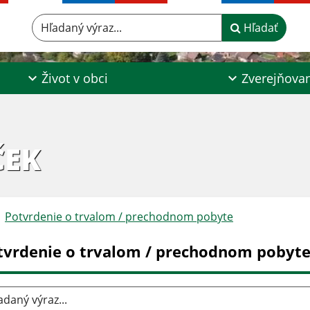
Hľadaný výraz...
Hľadať
Život v obci
Zverejňova
ČEK
Potvrdenie o trvalom / prechodnom pobyte
tvrdenie o trvalom / prechodnom pobyt
aný výraz...