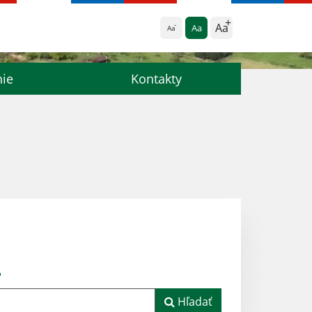
Aa
Aa
Aa
nie
Kontakty
e
Hľadať