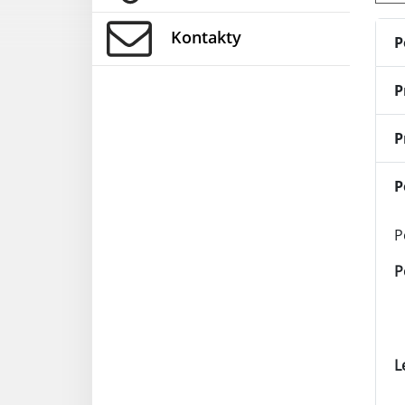
Kontakty
P
P
P
P
P
P
L