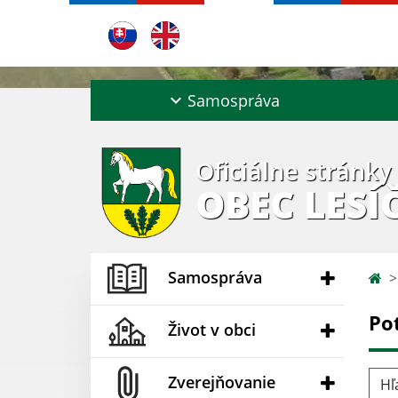
Samospráva
Oficiálne stránky
OBEC LESÍ
Samospráva
Po
Život v obci
Hľad
Zverejňovanie