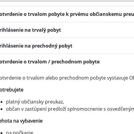
otvrdenie o trvalom pobyte k prvému občianskemu pre
rihlásenie na trvalý pobyt
rihlásenie na prechodný pobyt
otvrdenie o trvalom / prechodnom pobyte
otvrdenie o trvalom alebo prechodnom pobyte vystavuje Ob
otrebujete
platný občiansky preukaz,
občan v zastúpení predloží splnomocnenie s osvedčený
ehota na vybavenie
na počkanie