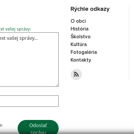
Rýchle odkazy
O obci
Text vašej správy...
xt vašej správy:
História
Školstvo
Kultúra
Fotogaléria
Kontakty
Google reCaptcha Response
Odoslať
ím
správu