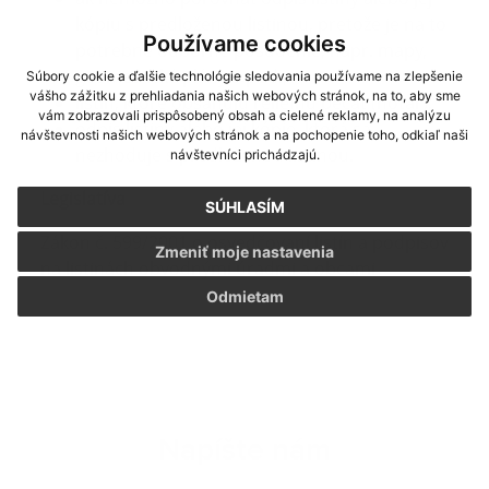
kópiu s predloženou listinou, pretože je na to
Používame cookies
potrebné odborné posúdenie, napr. mapy,
geometrické plány a pod.,
Súbory cookie a ďalšie technológie sledovania používame na zlepšenie
vášho zážitku z prehliadania našich webových stránok, na to, aby sme
listín, ktoré obsahujú reliéfnu pečať (notár),
vám zobrazovali prispôsobený obsah a cielené reklamy, na analýzu
odpis listiny alebo jej kópie, ktorá sa
návštevnosti našich webových stránok a na pochopenie toho, odkiaľ naši
nezhoduje s predloženou listinou.
návštevníci prichádzajú.
Legislatíva
SÚHLASÍM
Zákon č. 599/2001 o osvedčovaní listín a podpisov
Zmeniť moje nastavenia
na listinách obvodnými úradmi a obcami
Odmietam
Napíšte nám