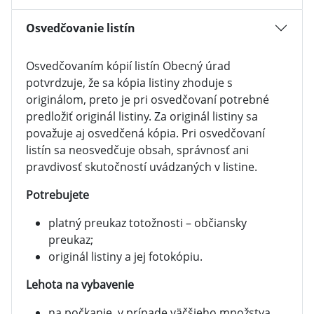
Osvedčovanie listín
Osvedčovaním kópií listín Obecný úrad
potvrdzuje, že sa kópia listiny zhoduje s
originálom, preto je pri osvedčovaní potrebné
predložiť originál listiny. Za originál listiny sa
považuje aj osvedčená kópia. Pri osvedčovaní
listín sa neosvedčuje obsah, správnosť ani
pravdivosť skutočností uvádzaných v listine.
Potrebujete
platný preukaz totožnosti – občiansky
preukaz;
originál listiny a jej fotokópiu.
Lehota na vybavenie
na počkanie, v prípade väčšieho množstva