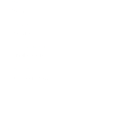
Meno
Priezvisko
E-mailová adresa
*
Meno:
*
Priezvisko:
*
E-mailová adresa:
Text vašej správy...
*
Text vašej správy:
Príloha: