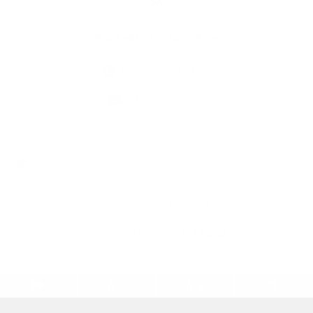
Kontaktné informácie
+421 51 779 01 32
info@lesicek.sk
využite možnosť získavania aktuálnych informácií s využitím RSS
,
CMS systém (redakčný) systém ECHELON 2,
Mapa stránok
,
web portál
,
webhosting
,
webex.digital, s.r.o.
,
domény
,
registrácia domény
,
spoločnosť webex.digital, s.r.o.
,
technický prevádzkovateľ
Posledná aktualizácia:
31.07.2026
Vytlačiť stránku
|
Vyhlásenie o prístupnosti
Autorské práva
|
Cookies
.
.
.
.
.
.
webdesign
|