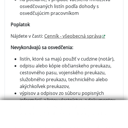
osvedčovaných listín podľa dohody s
osvedčujúcim pracovníkom
Poplatok
Nájdete v časti:
Cenník - všeobecná správa
Nevykonávajú sa osvedčenia:
listín, ktoré sa majú použiť v cudzine (notár),
odpisu alebo kópie občianskeho preukazu,
cestovného pasu, vojenského preukazu,
služobného preukazu, technického alebo
akýchkoľvek preukazov,
výpisov a odpisov zo súboru popisných
informácií, z listov vlastníctva, z dokumentov
katastra, geodézie, pozemkových,
železničných kníh, z identifikácií parciel a
pod.,
ak nemožno porovnať odpis listiny alebo jej