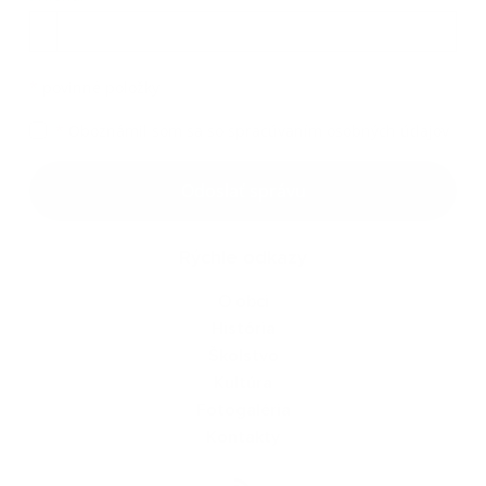
Príloha
*
povinné položky
*
Oboznámil som sa so
spracúvaním osobných údajov
Google reCaptcha Response
Odoslať správu
Rýchle odkazy
O obci
História
Školstvo
Kultúra
Fotogaléria
Kontakty