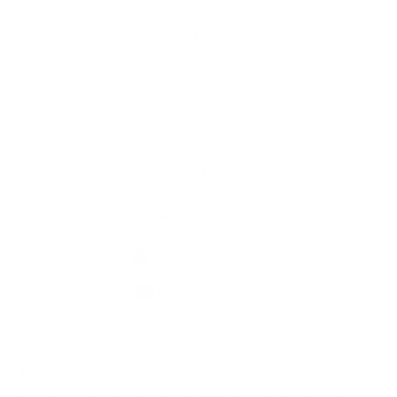
O obci
História
Školstvo
Kultúra
Fotogaléria
Kontakty
Kontaktné informácie
+421 51 779 01 32
info@lesicek.sk
využite možnosť získavania aktuálnych informácií s využitím RSS
,
CMS systém (redakčný) systém ECHELON 2,
Mapa stránok
,
web portál
,