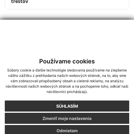
trestov
Napíšte nám
Meno
Priezvisko
E-mailová adresa
*
Meno:
Používame cookies
Súbory cookie a ďalšie technológie sledovania používame na zlepšenie
vášho zážitku z prehliadania našich webových stránok, na to, aby sme
*
Priezvisko:
vám zobrazovali prispôsobený obsah a cielené reklamy, na analýzu
návštevnosti našich webových stránok a na pochopenie toho, odkiaľ naši
návštevníci prichádzajú.
*
E-mailová adresa:
SÚHLASÍM
Zmeniť moje nastavenia
Text vašej správy...
*
Text vašej správy:
Odmietam