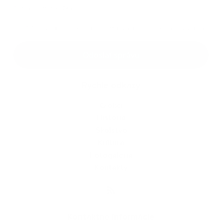
*
povinné položky
*
Oboznámil som sa so
spracúvaním osobných údajov
Google reCaptcha Response
Odoslať správu
Rýchle odkazy
O obci
História
Školstvo
Kultúra
Fotogaléria
Kontakty
Kontaktné informácie