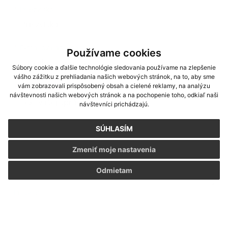
*
Priezvisko:
*
E-mailová adresa:
Používame cookies
Súbory cookie a ďalšie technológie sledovania používame na zlepšenie
vášho zážitku z prehliadania našich webových stránok, na to, aby sme
Text vašej správy...
*
Text vašej správy:
vám zobrazovali prispôsobený obsah a cielené reklamy, na analýzu
návštevnosti našich webových stránok a na pochopenie toho, odkiaľ naši
návštevníci prichádzajú.
SÚHLASÍM
Zmeniť moje nastavenia
Odmietam
Príloha:
Príloha