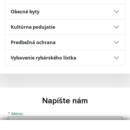
Obecné byty
Kultúrne podujatie
Predbežná ochrana
Vybavenie rybárského lístka
Napíšte nám
Meno
Priezvisko
E-mailová adresa
*
Meno: