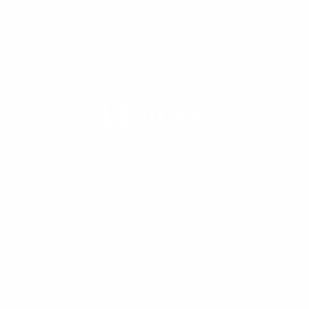
OBEC
LESÍČEK
Obec založili na zákupnom práve na území panstva
Lipovec. Obec je doložená z roku 1402 ako
Erdewske, neskôr ako Erdwchke (1418), Erdechke
(1427), Lesníček (1808), Lesníček (1927); maďarsky
Erdőcske.
V rokoch 1402 a 1427 mala obec 5 port. Patrila
Jurajovi zo Žehne, neskôr Segneyovcom,
Karolyiovcom.