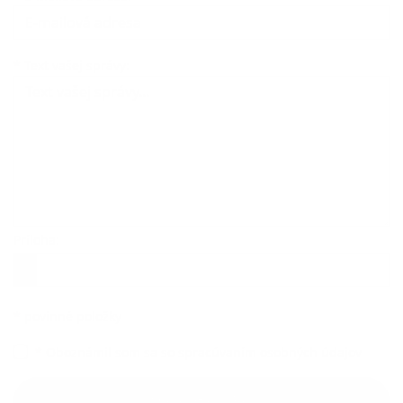
Text vašej správy...
*
Text vašej správy:
Príloha:
Príloha
*
povinné položky
*
Oboznámil som sa so
spracúvaním osobných údajov
Google reCaptcha Response
Odoslať správu