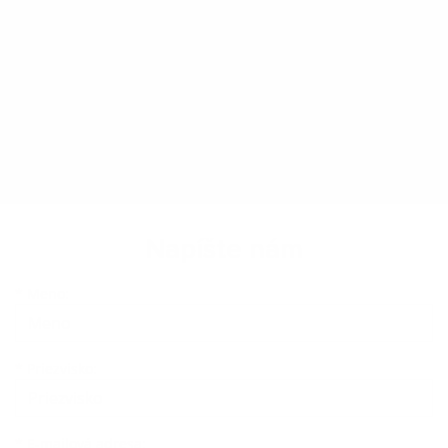
Napíšte nám
Meno
Priezvisko
E-mailová adresa
*
Meno:
*
Priezvisko:
*
E-mailová adresa: