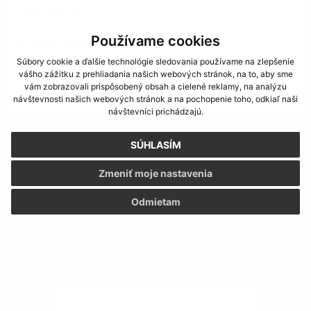
nový článok
Používame cookies
20.06.2022
Informácia pre voliča
Súbory cookie a ďalšie technológie sledovania používame na zlepšenie
vášho zážitku z prehliadania našich webových stránok, na to, aby sme
vám zobrazovali prispôsobený obsah a cielené reklamy, na analýzu
zobraziť ďalšie
návštevnosti našich webových stránok a na pochopenie toho, odkiaľ naši
návštevníci prichádzajú.
SÚHLASÍM
Mobilná aplikácia
Zmeniť moje nastavenia
Odmietam
Obecný úrad