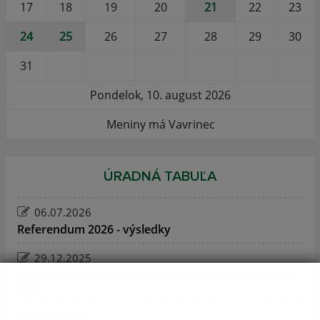
17
18
19
20
21
22
23
24
25
26
27
28
29
30
31
Pondelok, 10. august 2026
Meniny má Vavrinec
ÚRADNÁ TABUĽA
06.07.2026
Referendum 2026 - výsledky
29.12.2025
Harmonogram na vývoz domového odpadu na rok
2026
29.12.2025