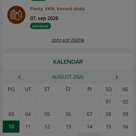
Plasty, VKM, Kovové obaly
07. sep 2026
pondelok
zobraziť ďalšie
KALENDÁR
AUGUST 2026
PO
UT
ST
ŠT
PI
SO
NE
01
02
03
04
05
06
07
08
09
10
11
12
13
14
15
16