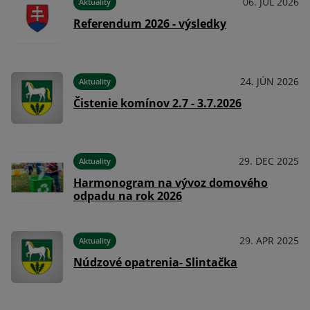
024
06. JÚL 2026
Aktuality
Referendum 2026 - výsledky
024
24. JÚN 2026
Aktuality
Čistenie komínov 2.7 - 3.7.2026
024
29. DEC 2025
Aktuality
Harmonogram na vývoz domového
odpadu na rok 2026
024
29. APR 2025
Aktuality
Núdzové opatrenia- Slintačka