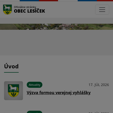
Oficiálne stránky
OBEC LESÍČEK
Úvod
024
17. JÚL 2026
Aktuality
ňa
Výzva formou verejnej vyhlášky