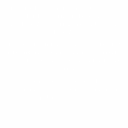
V 19. storočí boli lesy majetkom eráru. V roku 1734
obec vyhorela, v roku 1787 mala obec 34 domov
a 247 obyvateľov, v roku 1828 mala 33 domov a 247
obyvateľov.
Obyvatelia chovali dobytok a pracovali v lesoch. Po
roku 1918 sa zamestnanie obyvateľov nezmenilo.
JRD (Jednotné roľnícke družstvo) bolo založené
v roku 1959.
Väčšina obyvateľstva pracovala
v poľnohospodárstve, ostatní v priemyselných
podnikoch v Prešove.