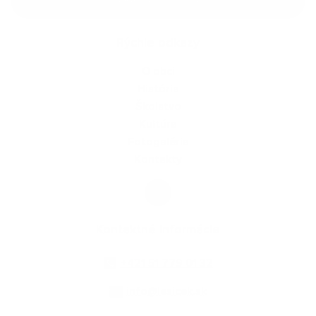
Rýchle odkazy
O obci
História
Školstvo
Kultúra
Fotogaléria
Kontakty
Kontaktné informácie
+421 51 779 01 32
info@lesicek.sk