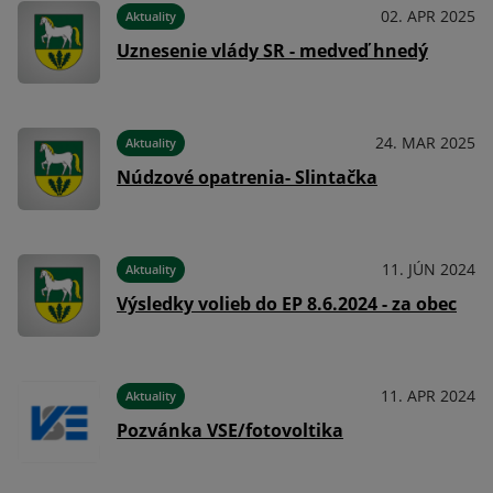
024
02. APR 2025
Aktuality
Uznesenie vlády SR - medveď hnedý
024
24. MAR 2025
Aktuality
Núdzové opatrenia- Slintačka
023
11. JÚN 2024
Aktuality
Výsledky volieb do EP 8.6.2024 - za obec
023
11. APR 2024
Aktuality
Pozvánka VSE/fotovoltika