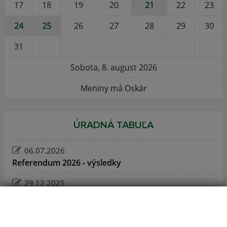
17
18
19
20
21
22
23
24
25
26
27
28
29
30
31
Sobota, 8. august 2026
Meniny má Oskár
ÚRADNÁ TABUĽA
06.07.2026
Referendum 2026 - výsledky
29.12.2025
Harmonogram na vývoz domového odpadu na rok
2026
29.12.2025