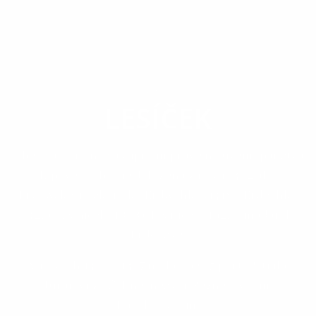
OBEC
LESÍČEK
Obec založili na zákupnom práve na území panstva
Lipovec. Obec je doložená z roku 1402 ako
Erdewske, neskôr ako Erdwchke (1418), Erdechke
(1427), Lesníček (1808), Lesníček (1927); maďarsky
Erdőcske.
V rokoch 1402 a 1427 mala obec 5 port. Patrila
Jurajovi zo Žehne, neskôr Segneyovcom,
Karolyiovcom.