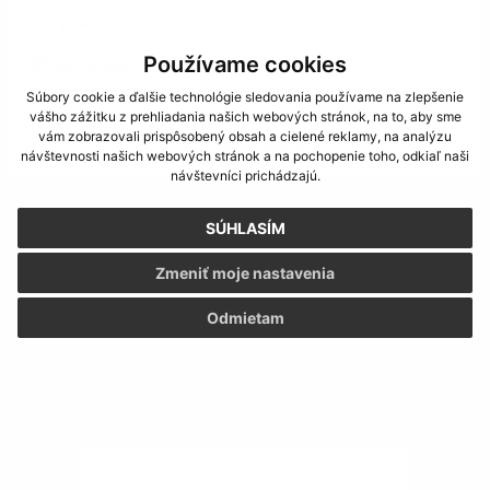
nový článok
Používame cookies
20.06.2022
Informácia pre voliča
Súbory cookie a ďalšie technológie sledovania používame na zlepšenie
vášho zážitku z prehliadania našich webových stránok, na to, aby sme
vám zobrazovali prispôsobený obsah a cielené reklamy, na analýzu
zobraziť ďalšie
návštevnosti našich webových stránok a na pochopenie toho, odkiaľ naši
návštevníci prichádzajú.
SÚHLASÍM
Mobilná aplikácia
Zmeniť moje nastavenia
Odmietam
Obecný úrad