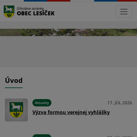
Oficiálne stránky
OBEC LESÍČEK
Úvod
024
17. JÚL 2026
Aktuality
ňa
Výzva formou verejnej vyhlášky