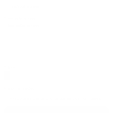
Text vašej správy...
*
Text vašej správy:
Príloha:
Príloha
*
povinné položky
*
Oboznámil som sa so
spracúvaním osobných údajov
Google reCaptcha Response
Odoslať správu