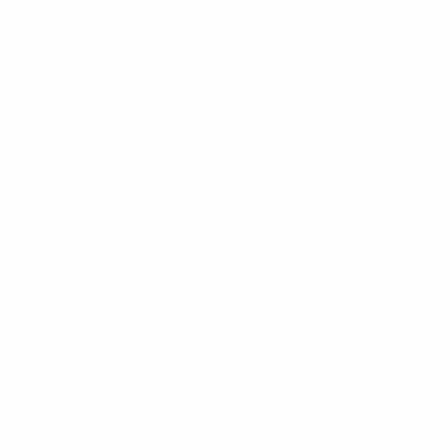
V 19. storočí boli lesy majetkom eráru. V roku 1734
obec vyhorela, v roku 1787 mala obec 34 domov
a 247 obyvateľov, v roku 1828 mala 33 domov a 247
obyvateľov.
Obyvatelia chovali dobytok a pracovali v lesoch. Po
roku 1918 sa zamestnanie obyvateľov nezmenilo.
JRD (Jednotné roľnícke družstvo) bolo založené
v roku 1959.
Väčšina obyvateľstva pracovala
v poľnohospodárstve, ostatní v priemyselných
podnikoch v Prešove.