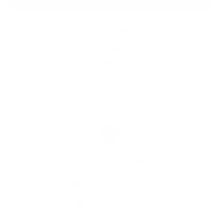
Rýchle odkazy
O obci
História
Školstvo
Kultúra
Fotogaléria
Kontakty
Kontaktné informácie
+421 51 779 01 32
info@lesicek.sk