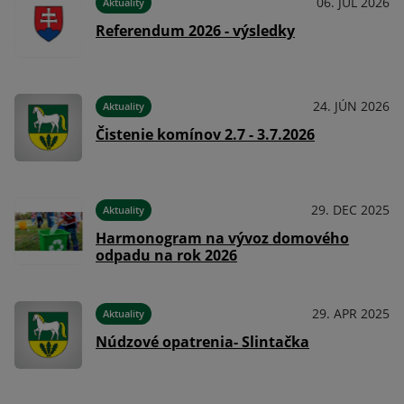
024
06. JÚL 2026
Aktuality
Referendum 2026 - výsledky
024
24. JÚN 2026
Aktuality
Čistenie komínov 2.7 - 3.7.2026
024
29. DEC 2025
Aktuality
Harmonogram na vývoz domového
odpadu na rok 2026
024
29. APR 2025
Aktuality
Núdzové opatrenia- Slintačka