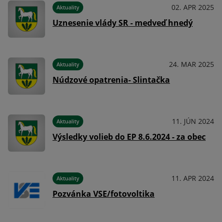
024
02. APR 2025
Aktuality
Uznesenie vlády SR - medveď hnedý
024
24. MAR 2025
Aktuality
Núdzové opatrenia- Slintačka
023
11. JÚN 2024
Aktuality
Výsledky volieb do EP 8.6.2024 - za obec
023
11. APR 2024
Aktuality
Pozvánka VSE/fotovoltika