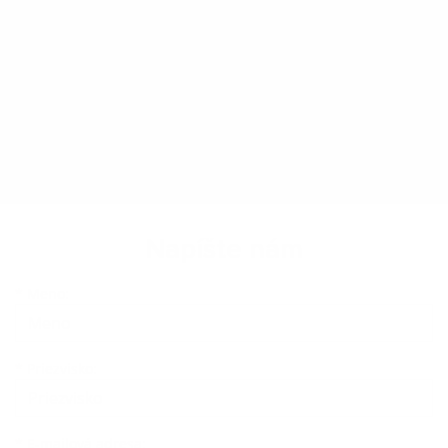
Napíšte nám
Meno
Priezvisko
E-mailová adresa
*
Meno:
*
Priezvisko:
*
E-mailová adresa: