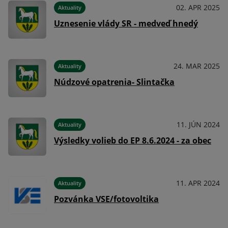
024
02. APR 2025
Aktuality
Uznesenie vlády SR - medveď hnedý
024
24. MAR 2025
Aktuality
Núdzové opatrenia- Slintačka
023
11. JÚN 2024
Aktuality
Výsledky volieb do EP 8.6.2024 - za obec
023
11. APR 2024
Aktuality
Pozvánka VSE/fotovoltika