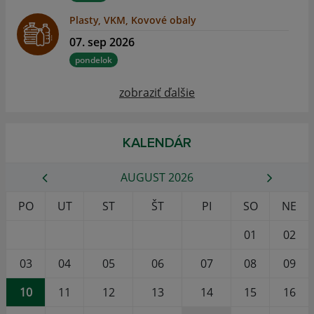
Plasty, VKM, Kovové obaly
07. sep 2026
pondelok
zobraziť ďalšie
KALENDÁR
AUGUST 2026
PO
UT
ST
ŠT
PI
SO
NE
01
02
03
04
05
06
07
08
09
10
11
12
13
14
15
16