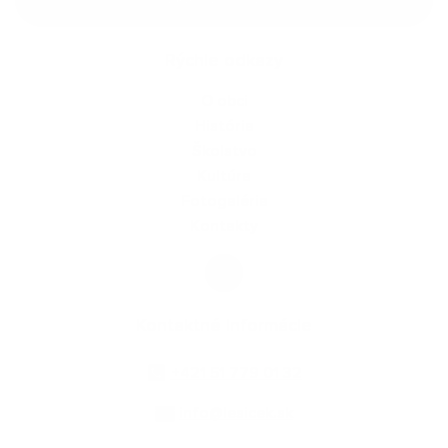
Rýchle odkazy
O obci
História
Školstvo
Kultúra
Fotogaléria
Kontakty
Kontaktné informácie
+421 51 779 01 32
info@lesicek.sk