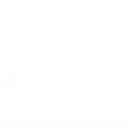
Text vašej správy...
*
Text vašej správy:
Príloha:
Príloha
*
povinné položky
*
Oboznámil som sa so
spracúvaním osobných údajov
Google reCaptcha Response
Odoslať správu