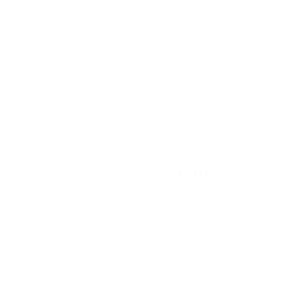
Napíšte nám
Meno
Priezvisko
E-mailová adresa
*
Meno:
*
Priezvisko:
*
E-mailová adresa: