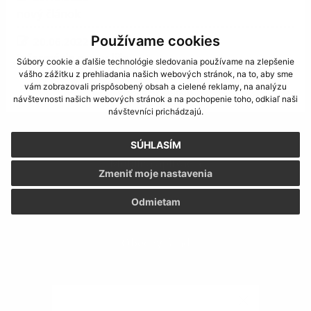
nový článok
Používame cookies
20.06.2022
Informácia pre voliča
Súbory cookie a ďalšie technológie sledovania používame na zlepšenie
vášho zážitku z prehliadania našich webových stránok, na to, aby sme
vám zobrazovali prispôsobený obsah a cielené reklamy, na analýzu
zobraziť ďalšie
návštevnosti našich webových stránok a na pochopenie toho, odkiaľ naši
návštevníci prichádzajú.
SÚHLASÍM
Mobilná aplikácia
Zmeniť moje nastavenia
Odmietam
Obecný úrad