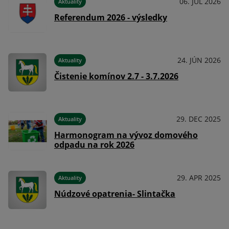
024
06. JÚL 2026
Aktuality
Referendum 2026 - výsledky
024
24. JÚN 2026
Aktuality
Čistenie komínov 2.7 - 3.7.2026
024
29. DEC 2025
Aktuality
Harmonogram na vývoz domového
odpadu na rok 2026
024
29. APR 2025
Aktuality
Núdzové opatrenia- Slintačka