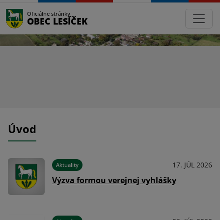
Oficiálne stránky
OBEC LESÍČEK
Úvod
024
17. JÚL 2026
Aktuality
ňa
Výzva formou verejnej vyhlášky