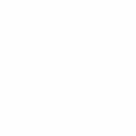
V 19. storočí boli lesy majetkom eráru. V roku 1734
obec vyhorela, v roku 1787 mala obec 34 domov
a 247 obyvateľov, v roku 1828 mala 33 domov a 247
obyvateľov.
Obyvatelia chovali dobytok a pracovali v lesoch. Po
roku 1918 sa zamestnanie obyvateľov nezmenilo.
JRD (Jednotné roľnícke družstvo) bolo založené
v roku 1959.
Väčšina obyvateľstva pracovala
v poľnohospodárstve, ostatní v priemyselných
podnikoch v Prešove.