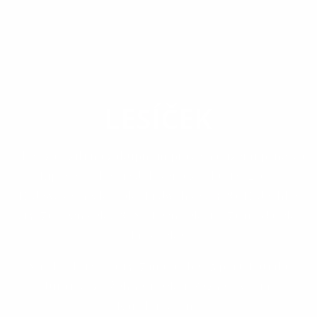
OBEC
LESÍČEK
Obec založili na zákupnom práve na území panstva
Lipovec. Obec je doložená z roku 1402 ako
Erdewske, neskôr ako Erdwchke (1418), Erdechke
(1427), Lesníček (1808), Lesníček (1927); maďarsky
Erdőcske.
V rokoch 1402 a 1427 mala obec 5 port. Patrila
Jurajovi zo Žehne, neskôr Segneyovcom,
Karolyiovcom.