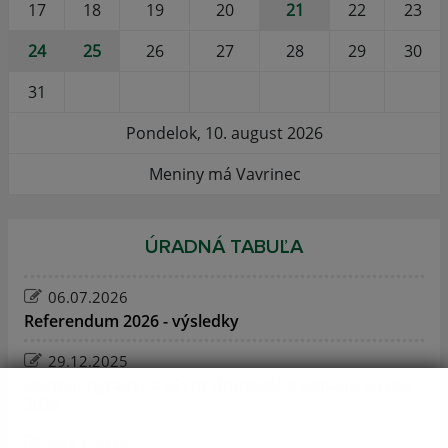
17
18
19
20
21
22
23
24
25
26
27
28
29
30
31
Pondelok, 10. august 2026
Meniny má Vavrinec
ÚRADNÁ TABUĽA
06.07.2026
Referendum 2026 - výsledky
29.12.2025
Harmonogram na vývoz domového odpadu na rok
2026
29.12.2025