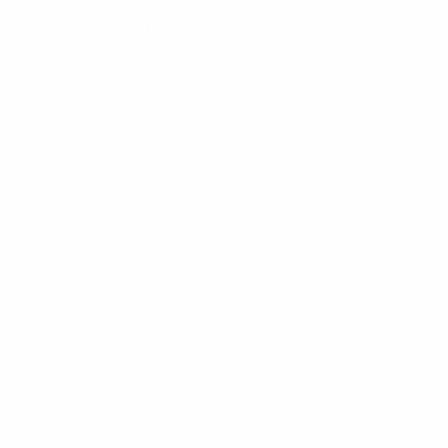
V 19. storočí boli lesy majetkom eráru. V roku 1734
obec vyhorela, v roku 1787 mala obec 34 domov
a 247 obyvateľov, v roku 1828 mala 33 domov a 247
obyvateľov.
Obyvatelia chovali dobytok a pracovali v lesoch. Po
roku 1918 sa zamestnanie obyvateľov nezmenilo.
JRD (Jednotné roľnícke družstvo) bolo založené
v roku 1959.
Väčšina obyvateľstva pracovala
v poľnohospodárstve, ostatní v priemyselných
podnikoch v Prešove.