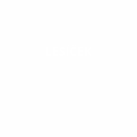
OBEC
LESÍČEK
Obec založili na zákupnom práve na území panstva
Lipovec. Obec je doložená z roku 1402 ako
Erdewske, neskôr ako Erdwchke (1418), Erdechke
(1427), Lesníček (1808), Lesníček (1927); maďarsky
Erdőcske.
V rokoch 1402 a 1427 mala obec 5 port. Patrila
Jurajovi zo Žehne, neskôr Segneyovcom,
Karolyiovcom.