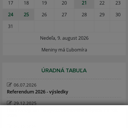
17
18
19
20
21
22
23
24
25
26
27
28
29
30
31
Nedeľa, 9. august 2026
Meniny má Ľubomíra
ÚRADNÁ TABUĽA
06.07.2026
Referendum 2026 - výsledky
29.12.2025
Harmonogram na vývoz domového odpadu na rok
2026
29.12.2025