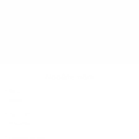
Napíšte nám
Meno
Priezvisko
E-mailová adresa
*
Meno:
*
Priezvisko:
*
E-mailová adresa: