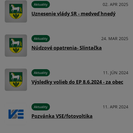
024
02. APR 2025
Aktuality
Uznesenie vlády SR - medveď hnedý
024
24. MAR 2025
Aktuality
Núdzové opatrenia- Slintačka
023
11. JÚN 2024
Aktuality
Výsledky volieb do EP 8.6.2024 - za obec
023
11. APR 2024
Aktuality
Pozvánka VSE/fotovoltika