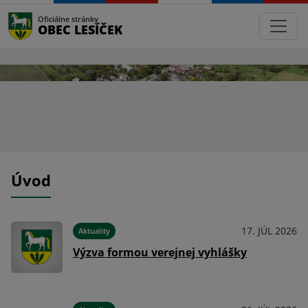
Oficiálne stránky
OBEC LESÍČEK
Úvod
024
17. JÚL 2026
Aktuality
ňa
Výzva formou verejnej vyhlášky