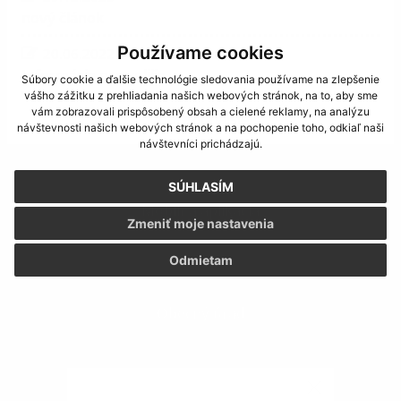
nový článok
Používame cookies
20.06.2022
Informácia pre voliča
Súbory cookie a ďalšie technológie sledovania používame na zlepšenie
vášho zážitku z prehliadania našich webových stránok, na to, aby sme
vám zobrazovali prispôsobený obsah a cielené reklamy, na analýzu
zobraziť ďalšie
návštevnosti našich webových stránok a na pochopenie toho, odkiaľ naši
návštevníci prichádzajú.
SÚHLASÍM
Mobilná aplikácia
Zmeniť moje nastavenia
Odmietam
Obecný úrad