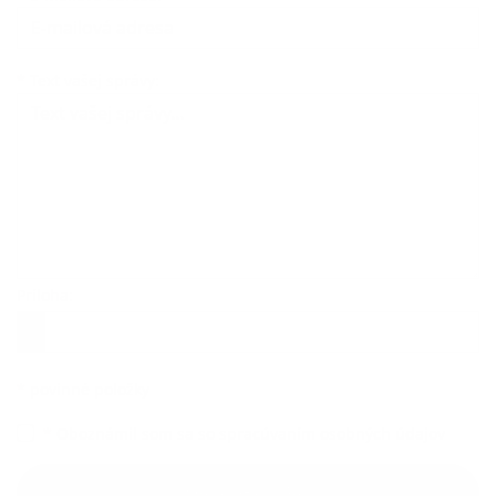
Text vašej správy...
*
Text vašej správy:
Príloha:
Príloha
*
povinné položky
*
Oboznámil som sa so
spracúvaním osobných údajov
Google reCaptcha Response
Odoslať správu