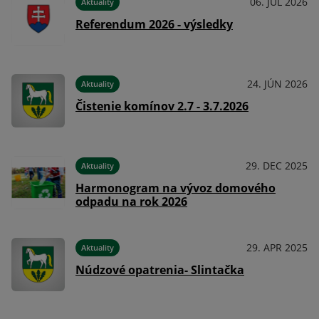
024
06. JÚL 2026
Aktuality
Referendum 2026 - výsledky
024
24. JÚN 2026
Aktuality
Čistenie komínov 2.7 - 3.7.2026
024
29. DEC 2025
Aktuality
Harmonogram na vývoz domového
odpadu na rok 2026
024
29. APR 2025
Aktuality
Núdzové opatrenia- Slintačka