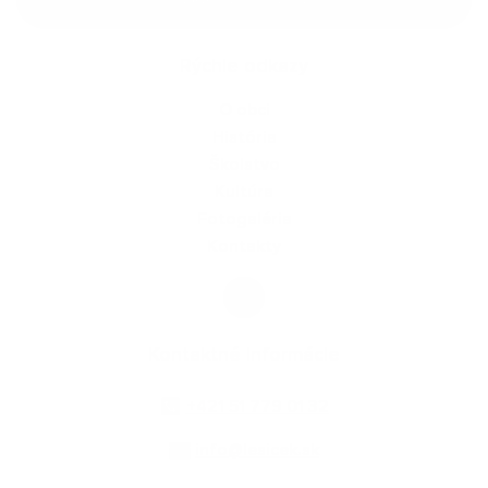
Rýchle odkazy
O obci
História
Školstvo
Kultúra
Fotogaléria
Kontakty
Kontaktné informácie
+421 51 779 01 32
info@lesicek.sk